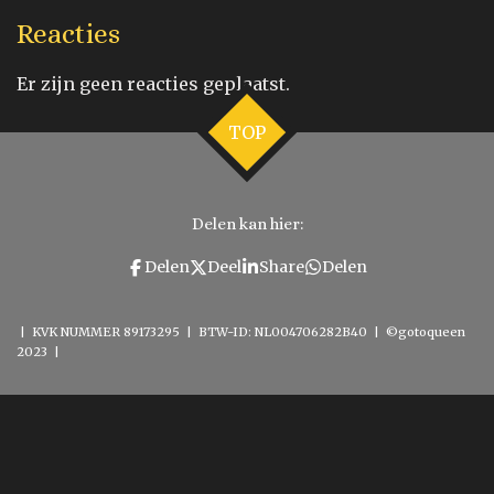
Reacties
Er zijn geen reacties geplaatst.
TOP
Delen kan hier:
Delen
Deel
Share
Delen
| KVK NUMMER 89173295 | BTW-ID: NL004706282B40 | ©gotoqueen
2023 |