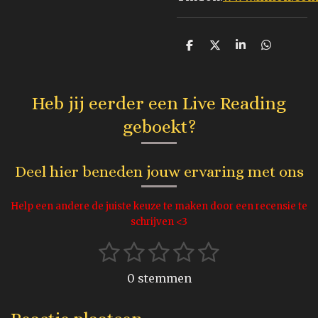
D
D
S
D
e
e
h
e
l
e
a
l
e
l
r
e
n
e
n
Heb jij eerder een Live Reading
geboekt?
Deel hier beneden jouw ervaring met ons
Help een andere de juiste keuze te maken door een recensie te
schrijven <3
1
2
3
4
5
S
R
t
s
s
s
s
s
a
e
0 stemmen
t
t
t
t
t
t
m
m
i