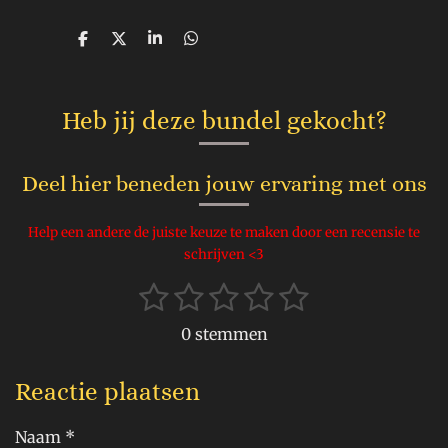
D
D
S
D
e
e
h
e
l
e
a
l
e
l
r
e
n
e
n
Heb jij deze bundel gekocht?
Deel hier beneden jouw ervaring met ons
Help een andere de juiste keuze te maken door een recensie te
schrijven <3
1
2
3
4
5
S
R
t
s
s
s
s
s
a
e
0 stemmen
t
t
t
t
t
t
m
m
i
e
e
e
e
e
Reactie plaatsen
e
n
n
r
r
r
r
r
g
Naam *